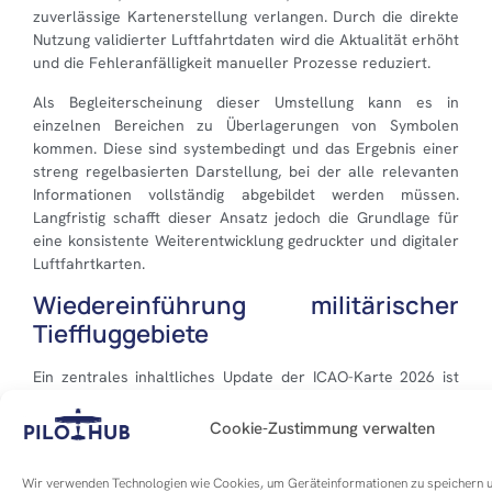
zuverlässige Kartenerstellung verlangen. Durch die direkte
Nutzung validierter Luftfahrtdaten wird die Aktualität erhöht
und die Fehleranfälligkeit manueller Prozesse reduziert.
Als Begleiterscheinung dieser Umstellung kann es in
einzelnen Bereichen zu Überlagerungen von Symbolen
kommen. Diese sind systembedingt und das Ergebnis einer
streng regelbasierten Darstellung, bei der alle relevanten
Informationen vollständig abgebildet werden müssen.
Langfristig schafft dieser Ansatz jedoch die Grundlage für
eine konsistente Weiterentwicklung gedruckter und digitaler
Luftfahrtkarten.
Wiedereinführung militärischer
Tieffluggebiete
Ein zentrales inhaltliches Update der ICAO-Karte 2026 ist
die vollständige Wiederdarstellung militärischer
Tieffluggebiete. Diese sogenannten Low Flying Areas waren
Cookie-Zustimmung verwalten
zuletzt in der Ausgabe von 2009 enthalten und gewinnen
angesichts der aktuellen sicherheitspolitischen Lage erneut
Wir verwenden Technologien wie Cookies, um Geräteinformationen zu speichern 