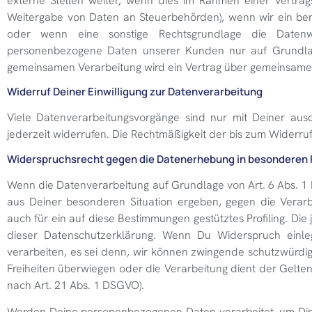
externe Stellen weiter, wenn dies im Rahmen einer Vertragser
Weitergabe von Daten an Steuerbehörden), wenn wir ein bere
oder wenn eine sonstige Rechtsgrundlage die Datenwe
personenbezogene Daten unserer Kunden nur auf Grundlage 
gemeinsamen Verarbeitung wird ein Vertrag über gemeinsame
Widerruf Deiner Einwilligung zur Datenverarbeitung
Viele Datenverarbeitungsvorgänge sind nur mit Deiner ausdrü
jederzeit widerrufen. Die Rechtmäßigkeit der bis zum Widerru
Widerspruchsrecht gegen die Datenerhebung in besonderen F
Wenn die Datenverarbeitung auf Grundlage von Art. 6 Abs. 1 Li
aus Deiner besonderen Situation ergeben, gegen die Verar
auch für ein auf diese Bestimmungen gestütztes Profiling. Di
dieser Datenschutzerklärung. Wenn Du Widerspruch einle
verarbeiten, es sei denn, wir können zwingende schutzwürdi
Freiheiten überwiegen oder die Verarbeitung dient der Gel
nach Art. 21 Abs. 1 DSGVO).
Werden Deine personenbezogenen Daten verarbeitet, um Dire