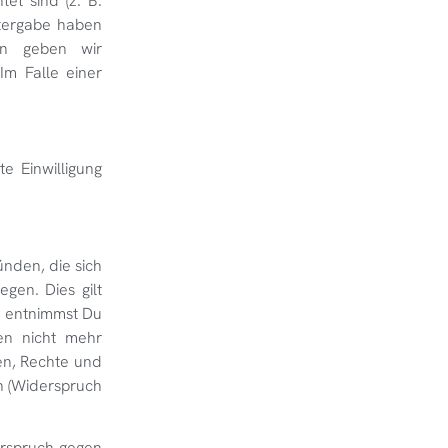
tet sind (z. B.
itergabe haben
rn geben wir
Im Falle einer
e Einwilligung
ünden, die sich
gen. Dies gilt
t, entnimmst Du
en nicht mehr
en, Rechte und
n (Widerspruch
erspruch gegen