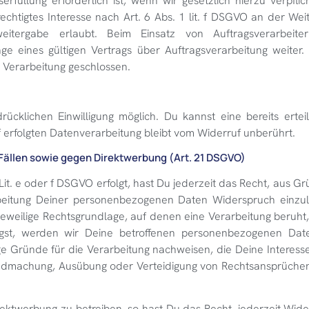
füllung erforderlich ist, wenn wir gesetzlich hierzu verpflich
chtigtes Interesse nach Art. 6 Abs. 1 lit. f DSGVO an der We
itergabe erlaubt. Beim Einsatz von Auftragsverarbeite
eines gültigen Vertrags über Auftragsverarbeitung weiter. 
 Verarbeitung geschlossen.
cklichen Einwilligung möglich. Du kannst eine bereits erteilt
f erfolgten Datenverarbeitung bleibt vom Widerruf unberührt.
ällen sowie gegen Direktwerbung (Art. 21 DSGVO)
t. e oder f DSGVO erfolgt, hast Du jederzeit das Recht, aus Gr
beitung Deiner personenbezogenen Daten Widerspruch einzule
e jeweilige Rechtsgrundlage, auf denen eine Verarbeitung beruh
gst, werden wir Deine betroffenen personenbezogenen Dat
ge Gründe für die Verarbeitung nachweisen, die Deine Interess
tendmachung, Ausübung oder Verteidigung von Rechtsansprüche
ktwerbung zu betreiben, so hast Du das Recht, jederzeit Wid