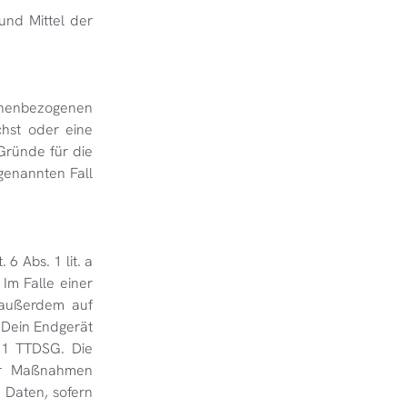
und Mittel der
sonenbezogenen
chst oder eine
 Gründe für die
genannten Fall
6 Abs. 1 lit. a
Im Falle einer
g außerdem auf
n Dein Endgerät
. 1 TTDSG. Die
cher Maßnahmen
e Daten, sofern