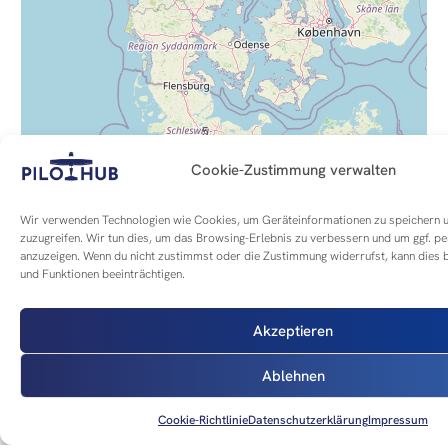
5
Cookie-Zustimmung verwalten
11
Wir verwenden Technologien wie Cookies, um Geräteinformationen zu speichern 
zuzugreifen. Wir tun dies, um das Browsing-Erlebnis zu verbessern und um ggf. p
34
anzuzeigen. Wenn du nicht zustimmst oder die Zustimmung widerrufst, kann die
11
und Funktionen beeinträchtigen.
23
Akzeptieren
18
48
10
Ablehnen
Cookie-Richtlinie
Datenschutzerklärung
Impressum
14