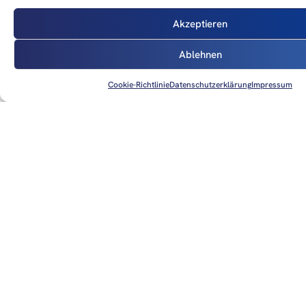
Im Innenraum sorgen ergonomisch gestaltete
Akzeptieren
Kabinenfeatures und hochwertige Materialien für ein
angenehmes Ambiente, das den Komfort auf längeren
Ablehnen
Flügen steigert. Die Kombination aus moderner Technik und
durchdachtem Innenraumdesign spiegelt die steigenden
Cookie-Richtlinie
Datenschutzerklärung
Impressum
Erwartungen privater und gewerblicher Nutzer wider.
Sicherheit im Fokus
Ein Grundpfeiler der SR Series bleibt die Sicherheit. Bereits
bei der Einführung der G7+ Generation im Mai 2025 war das
Autoland-System „Safe Return“ ein wesentlicher Bestandteil
der Serienausstattung. Dieses System ist weltweit
einzigartig in einmotorigen Kolbenflugzeugen und ermöglicht
im Notfall eine automatische Landung, wenn der Pilot
ausfällt oder nicht mehr steuerfähig ist. Dieses Feature
wurde seither praktischerweise auch außerhalb von
Testszenarien eingesetzt und hat sich als lebensrettend
erwiesen.
Zusätzlich zur Notlandefunktion sind weiterhin Systeme zur