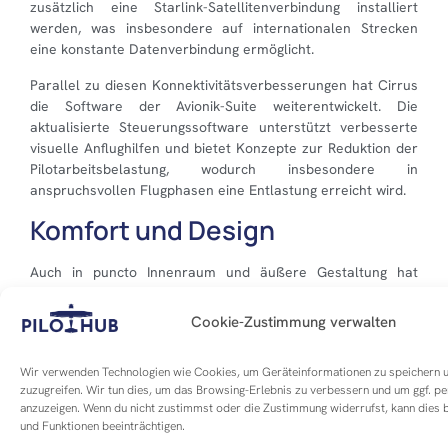
zusätzlich eine Starlink-Satellitenverbindung installiert
werden, was insbesondere auf internationalen Strecken
eine konstante Datenverbindung ermöglicht.
Parallel zu diesen Konnektivitätsverbesserungen hat Cirrus
die Software der Avionik-Suite weiterentwickelt. Die
aktualisierte Steuerungssoftware unterstützt verbesserte
visuelle Anflughilfen und bietet Konzepte zur Reduktion der
Pilotarbeitsbelastung, wodurch insbesondere in
anspruchsvollen Flugphasen eine Entlastung erreicht wird.
Komfort und Design
Auch in puncto Innenraum und äußere Gestaltung hat
Cirrus nachgelegt. Neue Farbvarianten und
Designkollektionen erweitern die Auswahl für Käufer, die ihr
Cookie-Zustimmung verwalten
Flugzeug individuell gestalten möchten. Die neuen
Außenfarben wie Tangerine, Maldives oder Viridian setzen
Wir verwenden Technologien wie Cookies, um Geräteinformationen zu speichern 
frische Akzente am Himmel und auf dem Vorfeld, während
zuzugreifen. Wir tun dies, um das Browsing-Erlebnis zu verbessern und um ggf. p
die neuen Premium-Designlinien „Platin“ und „Carbon“
anzuzeigen. Wenn du nicht zustimmst oder die Zustimmung widerrufst, kann die
zusätzliche Optionen für ein exklusives Erscheinungsbild
und Funktionen beeinträchtigen.
bieten.