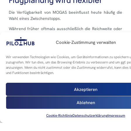
Die Verfügbarkeit von MOGAS beeinflusst heute häufig die
Wahl eines Zwischenstopps.
Während früher oftmals ausschließlich die Reichweite oder
Wetterbedingungen ausschlaggebend waren,
berücksichtigen viele Piloten inzwischen gezielt die
Cookie-Zustimmung verwalten
Kraftstoffversorgung entlang ihrer Route.
Wir verwenden Technologien wie Cookies, um Geräteinformationen zu speichern 
Besonders bei längeren Reisen innerhalb Deutschlands
zuzugreifen. Wir tun dies, um das Browsing-Erlebnis zu verbessern und um ggf. p
oder in angrenzende Nachbarländer kann die Möglichkeit,
anzuzeigen. Wenn du nicht zustimmst oder die Zustimmung widerrufst, kann die
günstigeren Kraftstoff zu tanken, erhebliche Kostenvorteile
und Funktionen beeinträchtigen.
bieten.
Zudem erhöht eine größere Zahl bekannter
Akzeptieren
Tankmöglichkeiten die operative Flexibilität bei
wetterbedingten Umplanungen oder kurzfristigen
Ablehnen
Routenänderungen.
Ein Gemeinschaftsprojekt der
Cookie-Richtlinie
Datenschutzerklärung
Impressum
Allgemeinen Luftfahrt