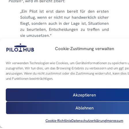
Piloten“
, wird im Bericht zitiert:
„Ein Pilot ist erst dann bereit für den ersten
Soloflug, wenn er nicht nur handwerklich sicher
fliegt, sondern auch in der Lage ist, Situationen
zu beurteilen, Entscheidungen zu treffen und
sie umzusetzen.“
Die BFU sieht hier eine klare Lücke in der
Cookie-Zustimmung verwalten
Entscheidungsfähigkeit des Flugschülers.
Wir verwenden Technologien wie Cookies, um Geräteinformationen zu speichern 
Weitere Faktoren: Pistenprofil und
zuzugreifen. Wir tun dies, um das Browsing-Erlebnis zu verbessern und um ggf. p
Funkprobleme
anzuzeigen. Wenn du nicht zustimmst oder die Zustimmung widerrufst, kann die
und Funktionen beeinträchtigen.
Die 725 Meter lange Asphaltbahn in Oerlinghausen weist ein
nicht zu unterschätzendes
Gefälle von 56 Fuß
im
Akzeptieren
Längsprofil auf. Dies kann, insbesondere bei geringen
Flugerfahrungen, zu
optischen Täuschungen im Anflug
Ablehnen
führen. Der Schüler setzte möglicherweise höher an, weil er
fälschlich glaubte, zu tief zu sein.
Cookie-Richtlinie
Datenschutzerklärung
Impressum
Erschwerend kam hinzu, dass der
Funkverkehr blockiert