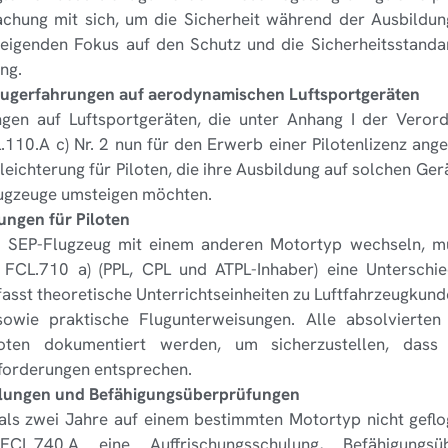
chung mit sich, um die Sicherheit während der Ausbildung
teigenden Fokus auf den Schutz und die Sicherheitsstand
ng.
ugerfahrungen auf aerodynamischen Luftsportgeräten
ngen auf Luftsportgeräten, die unter Anhang I der Veror
10.A c) Nr. 2 nun für den Erwerb einer Pilotenlizenz ange
eichterung für Piloten, die ihre Ausbildung auf solchen Ge
lugzeuge umsteigen möchten.
ngen für Piloten
ein SEP-Flugzeug mit einem anderen Motortyp wechseln,
d FCL.710 a) (PPL, CPL und ATPL-Inhaber) eine Unterschie
asst theoretische Unterrichtseinheiten zu Luftfahrzeugkund
sowie praktische Flugunterweisungen. Alle absolvierte
oten dokumentiert werden, um sicherzustellen, das
forderungen entsprechen.
lungen und Befähigungsüberprüfungen
r als zwei Jahre auf einem bestimmten Motortyp nicht gef
CL.740.A eine Auffrischungsschulung, Befähigungs