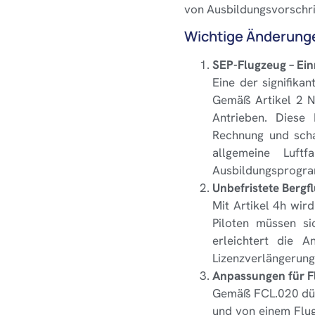
von Ausbildungsvorschri
Wichtige Änderunge
SEP-Flugzeug – Ein
Eine der signifikan
Gemäß Artikel 2 N
Antrieben. Diese 
Rechnung und scha
allgemeine Luftf
Ausbildungsprogram
Unbefristete Bergf
Mit Artikel 4h wird
Piloten müssen si
erleichtert die A
Lizenzverlängerung
Anpassungen für F
Gemäß FCL.020 dürf
und von einem Flug