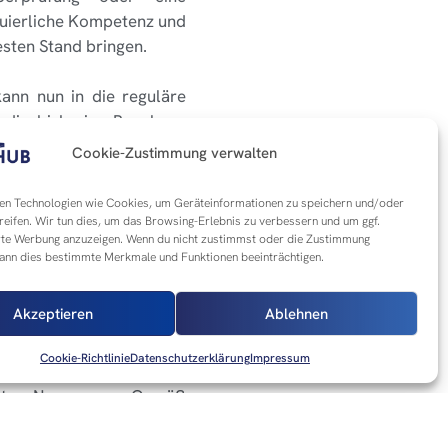
nuierliche Kompetenz und
esten Stand bringen.
kann nun in die reguläre
t die bisherige Regelung,
ig waren. Künftig können
Cookie-Zustimmung verwalten
bsolviert werden, was die
n Technologien wie Cookies, um Geräteinformationen zu speichern und/oder
reifen. Wir tun dies, um das Browsing-Erlebnis zu verbessern und um ggf.
rte Werbung anzuzeigen. Wenn du nicht zustimmst oder die Zustimmung
h für Inhaber eines PPL
kann dies bestimmte Merkmale und Funktionen beeinträchtigen.
tzlicher Lizenzen oder
ein LAPL(A) besitzen, die
Akzeptieren
Ablehnen
uftfahrzeug entsprechend
Cookie-Richtlinie
Datenschutzerklärung
Impressum
gibt es Neuerungen. Gemäß
re Vorab-Flugbeurteilung
rung soll sicherstellen,