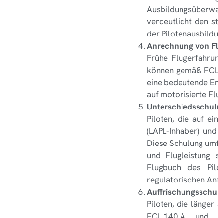
Ausbildungsüberwa
verdeutlicht den s
der Pilotenausbildu
Anrechnung von Fl
Frühe Flugerfahru
können gemäß FCL.1
eine bedeutende Erl
auf motorisierte F
Unterschiedsschulu
Piloten, die auf 
(LAPL-Inhaber) un
Diese Schulung umf
und Flugleistung 
Flugbuch des Pil
regulatorischen An
Auffrischungsschu
Piloten, die länge
FCL.140.A und F