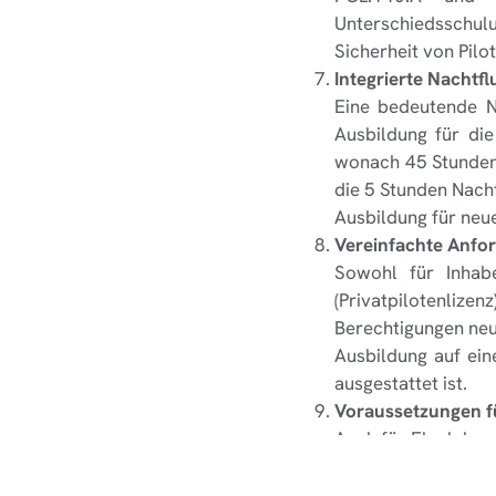
Unterschiedsschulu
Sicherheit von Pilo
Integrierte Nachtf
Eine bedeutende Ne
Ausbildung für die 
wonach 45 Stunden 
die 5 Stunden Nach
Ausbildung für neue 
Vereinfachte Anfor
Sowohl für Inhabe
(Privatpilotenli
Berechtigungen neu 
Ausbildung auf ein
ausgestattet ist.
Voraussetzungen fü
Auch für Fluglehrer
FCL.930.FI a) müss
bei einer zugelass