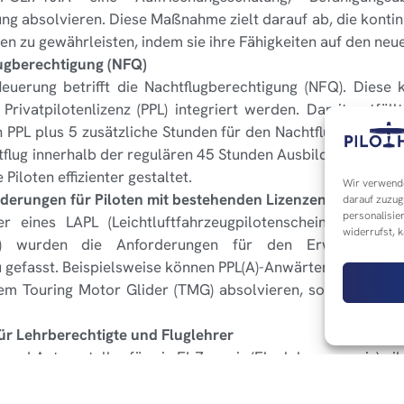
ng absolvieren. Diese Maßnahme zielt darauf ab, die konti
ten zu gewährleisten, indem sie ihre Fähigkeiten auf den neu
lugberechtigung (NFQ)
uerung betrifft die Nachtflugberechtigung (NFQ). Diese 
Privatpilotenlizenz (PPL) integriert werden. Damit entfäll
PPL plus 5 zusätzliche Stunden für den Nachtflug notwend
tflug innerhalb der regulären 45 Stunden Ausbildungszeit a
Piloten effizienter gestaltet.
Wir verwende
derungen für Piloten mit bestehenden Lizenzen
darauf zuzug
personalisie
r eines LAPL (Leichtluftfahrzeugpilotenschein) als auc
widerrufst, 
zenz) wurden die Anforderungen für den Erwerb zusä
gefasst. Beispielsweise können PPL(A)-Anwärter, die bereits 
em Touring Motor Glider (TMG) absolvieren, sofern das L
r Lehrberechtigte und Fluglehrer
 und Antragsteller für ein FI-Zeugnis (Fluglehrerzeugnis) 
en Antragsteller vor Beginn ihres Lehrgangs eine besonde
enen Ausbildungsorganisation (ATO) absolvieren. Diese Ände