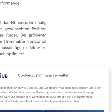
erformance.
rd das Höhenruder häufig
r gewünschten Position
das Ruder. Bei größeren
e (Trimmable Horizontal
rausschlägen effektiv zu
ch optimiert.
ladungszustände und
Cookie-Zustimmung verwalten
nen oder ungleichmäßig
eug stabil und steuerbar
n Technologien wie Cookies, um Geräteinformationen zu speichern und/oder
nkt verändert, wird die
reifen. Wir tun dies, um das Browsing-Erlebnis zu verbessern und um ggf.
rte Werbung anzuzeigen. Wenn du nicht zustimmst oder die Zustimmung
kann dies bestimmte Merkmale und Funktionen beeinträchtigen.