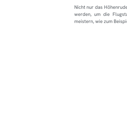
Nicht nur das Höhenrude
werden, um die Flugsta
meistern, wie zum Beispi
Quellverweise:
Flugrevue
VORHERIGE NEWS
Bleifreies AvGas in
Wir versuchen stets alle Informationen