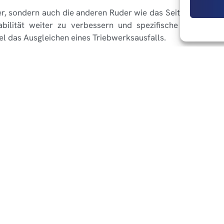
r, sondern auch die anderen Ruder wie das Seiten- und Q
bilität weiter zu verbessern und spezifische fliegerisc
el das Ausgleichen eines Triebwerksausfalls.
 den USA
Aero 2024: 
Siehe auch
Warenkorb