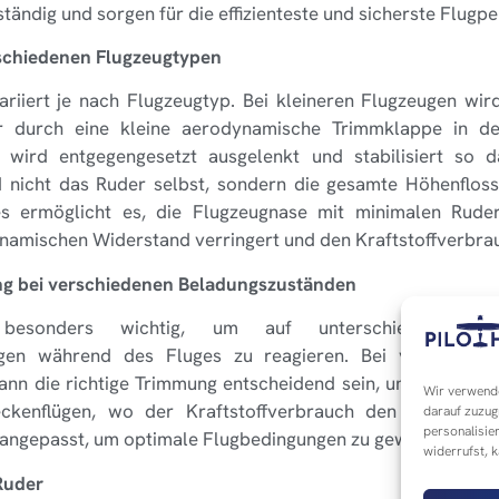
ständig und sorgen für die effizienteste und sicherste Flugp
schiedenen Flugzeugtypen
riiert je nach Flugzeugtyp. Bei kleineren Flugzeugen wi
er durch eine kleine aerodynamische Trimmklappe in de
 wird entgegengesetzt ausgelenkt und stabilisiert so 
d nicht das Ruder selbst, sondern die gesamte Höhenfloss
Dies ermöglicht es, die Flugzeugnase mit minimalen Rude
namischen Widerstand verringert und den Kraftstoffverbrau
ng bei verschiedenen Beladungszuständen
esonders wichtig, um auf unterschiedliche Be
gen während des Fluges zu reagieren. Bei vollbelade
nn die richtige Trimmung entscheidend sein, um das Flugz
Wir verwende
eckenflügen, wo der Kraftstoffverbrauch den Schwerpu
darauf zuzug
personalisie
 angepasst, um optimale Flugbedingungen zu gewährleisten.
widerrufst, 
Ruder